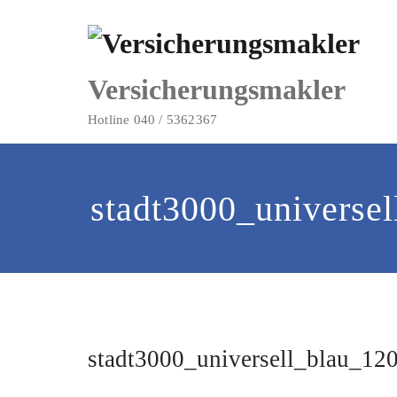
Zum
Inhalt
springen
Versicherungsmakler
Hotline 040 / 5362367
stadt3000_universe
stadt3000_universell_blau_12