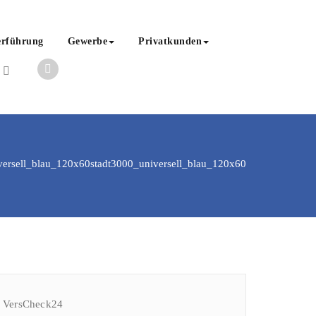
erführung
Gewerbe
Privatkunden
versell_blau_120x60
stadt3000_universell_blau_120x60
VersCheck24