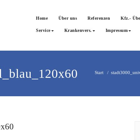
Home
Über uns
Referenzen
Kfz.- Üb
Service
Krankenvers.
Impressum
ll_blau_120x60
Start
/
stadt3000_uni
0x60