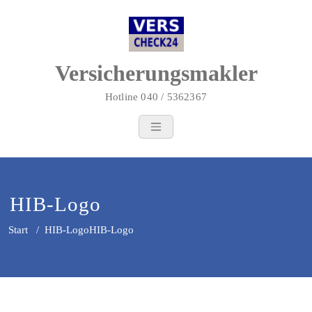
Zum
Inhalt
springen
Versicherungsmakler
Hotline 040 / 5362367
HIB-Logo
Start
/
HIB-Logo
HIB-Logo