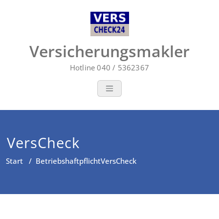
Zum
Inhalt
springen
Versicherungsmakler
Hotline 040 / 5362367
VersCheck
Start
/
Betriebshaftpflicht
VersCheck