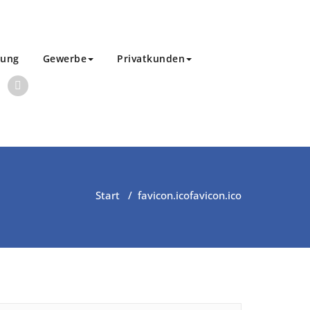
rung
Gewerbe
Privatkunden
Start
/
favicon.ico
favicon.ico