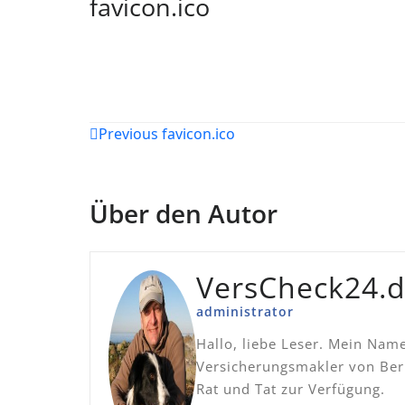
favicon.ico
Beitragsnavigation
Previous
favicon.ico
Über den Autor
VersCheck24.
administrator
Hallo, liebe Leser. Mein Nam
Versicherungsmakler von Beru
Rat und Tat zur Verfügung.